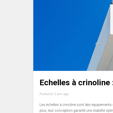
Echelles à crinoline 
Posted on
2 ans ago
Les échelles à crinoline sont des équipements e
plus, leur conception garantit une stabilité opti