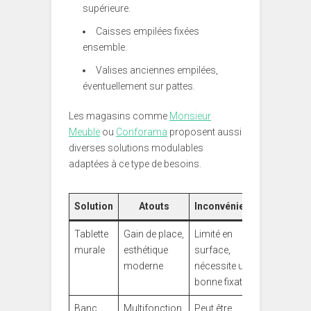
supérieure.
Caisses empilées fixées
ensemble.
Valises anciennes empilées,
éventuellement sur pattes.
Les magasins comme
Monsieur
Meuble
ou
Conforama
proposent aussi
diverses solutions modulables
adaptées à ce type de besoins.
Solution
Atouts
Inconvénients
Tablette
Gain de place,
Limité en
murale
esthétique
surface,
moderne
nécessite une
bonne fixation
Banc
Multifonction,
Peut être