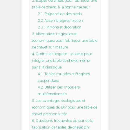
2.
Étapes détaillées pour fabriquer une
table de chevet à la bonne hauteur
2.1.
Préparation des pieds
2.2.
Assemblage et fixation
2.3.
Finitions et décoration
3.
Alternatives originales et
économiques pour fabriquer une table
de chevet sur mesure
4.
Optimiser l’espace : conseils pour
intégrer une table de chevet même
sans lit classique
4.1.
Tables murales et étagères
suspendues
4.2.
Utiliser des mobiliers
multifonctionnels
5.
Les avantages écologiques et
économiques du DIY pour une table de
chevet personnalisée
6.
Questions fréquentes autour de la
fabrication de tables de chevet DIY