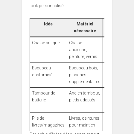
look personnalisé.
Idée
Matériel
Avantages
nécessaire
Chaise antique
Chaise
Design unique,
ancienne,
faible
peinture, vernis
encombrement
Escabeau
Escabeau bois,
Multiples
customisé
planches
niveaux,
supplémentaires
robustesse
Tambour de
Ancien tambour,
Originalité,
batterie
pieds adaptés
personnalité
forte
Pile de
Livres, ceintures
Gratuit,
livres/magazines
pour maintien
modulable