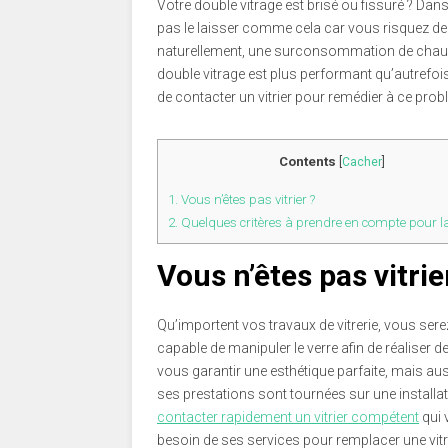
Votre double vitrage est brisé ou fissuré ? Dans
pas le laisser comme cela car vous risquez de s
naturellement, une surconsommation de chauffa
double vitrage est plus performant qu’autrefois,
de contacter un vitrier pour remédier à ce pro
Contents
[
Cacher
]
1.
Vous n’êtes pas vitrier ?
2.
Quelques critères à prendre en compte pour la
Vous n’êtes pas vitrie
Qu’importent vos travaux de vitrerie, vous serez
capable de manipuler le verre afin de réaliser 
vous garantir une esthétique parfaite, mais aus
ses prestations sont tournées sur une install
contacter rapidement un vitrier compétent
qui 
besoin de ses services pour remplacer une vitre