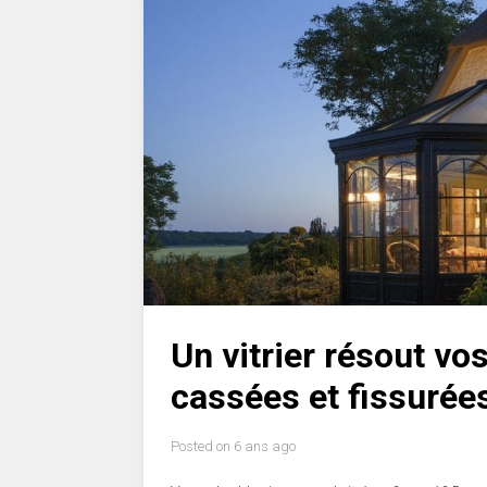
Un vitrier résout vo
cassées et fissurée
Posted on
6 ans ago