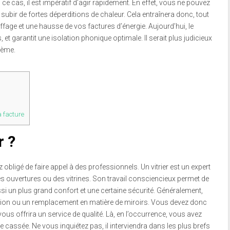
 ce cas, il est impératif d’agir rapidement. En effet, vous ne pouvez
ubir de fortes déperditions de chaleur. Cela entraînera donc, tout
ge et une hausse de vos factures d’énergie. Aujourd’hui, le
 et garantit une isolation phonique optimale. Il serait plus judicieux
blème.
 facture
r ?
 obligé de faire appel à des professionnels. Un vitrier est un expert
des ouvertures ou des vitrines. Son travail consciencieux permet de
si un plus grand confort et une certaine sécurité. Généralement,
ation ou un remplacement en matière de miroirs. Vous devez donc
vous offrira un service de qualité. Là, en l’occurrence, vous avez
 cassée. Ne vous inquiétez pas, il interviendra dans les plus brefs