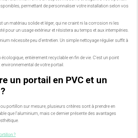
ponibles, permettant de personnaliser votre installation selon vos
t un matériau solide et léger, qui ne craint ni la corrosion ni les
té pour un usage extérieur et résistera au temps et aux intempéries.
ium nécessite peu d’entretien. Un simple nettoyage régulier suffit à
 écologique, entièrement recyclable en fin de vie. C’est un point
 environnemental de votre portail.
e un portail en PVC et un
 ?
 ou portillon sur mesure, plusieurs critères sont à prendre en
le que l’aluminium, mais ce dernier présente des avantages
esthétique.
rtillon ?