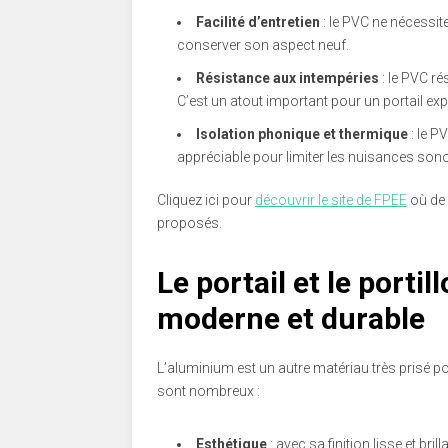
Facilité d’entretien
: le PVC ne nécessite
conserver son aspect neuf.
Résistance aux intempéries
: le PVC ré
C’est un atout important pour un portail exp
Isolation phonique et thermique
: le P
appréciable pour limiter les nuisances sonore
Cliquez ici pour
découvrir le site de FPEE
où de 
proposés.
Le portail et le porti
moderne et durable
L’aluminium est un autre matériau très prisé pou
sont nombreux :
Esthétique
: avec sa finition lisse et bri