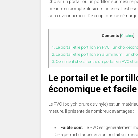
Choisir un portail ou un portillon sur mesure 
prendre en compte plusieurs critères. Il est ess
son environnement. Deux options se démarquen
Contents
[
Cacher
]
1.
Le portail et le portillon en PVC : un choix écon
2.
Le portail et le portillon en aluminium : un ch
3.
Comment choisir entre un portail en PVC et u
Le portail et le porti
économique et facile 
Le PVC (polychlorure de vinyle) est un matériau
mesure. Il présente de nombreux avantages :
Faible coût
: le PVC est généralement m
Cela permet d’accéder à un portail sur mes