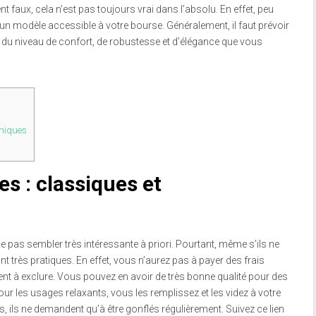
t faux, cela n’est pas toujours vrai dans l’absolu. En effet, peu
un modèle accessible à votre bourse. Généralement, il faut prévoir
 du niveau de confort, de robustesse et d’élégance que vous
omiques
s : classiques et
ne pas sembler très intéressante à priori. Pourtant, même s’ils ne
nt très pratiques. En effet, vous n’aurez pas à payer des frais
ement à exclure. Vous pouvez en avoir de très bonne qualité pour des
our les usages relaxants, vous les remplissez et les videz à votre
s, ils ne demandent qu’à être gonflés régulièrement. Suivez ce lien