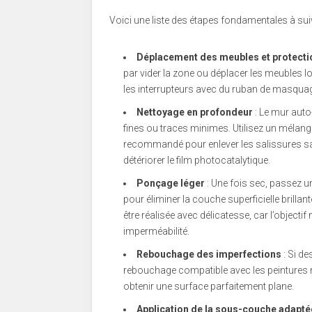
Voici une liste des étapes fondamentales à suiv
Déplacement des meubles et protecti
par vider la zone ou déplacer les meubles loi
les interrupteurs avec du ruban de masqua
Nettoyage en profondeur
: Le mur auto
fines ou traces minimes. Utilisez un mélang
recommandé pour enlever les salissures sans
détériorer le film photocatalytique.
Ponçage léger
: Une fois sec, passez un
pour éliminer la couche superficielle brillant
être réalisée avec délicatesse, car l’object
imperméabilité.
Rebouchage des imperfections
: Si de
rebouchage compatible avec les peintures
obtenir une surface parfaitement plane.
Application de la sous-couche adapté