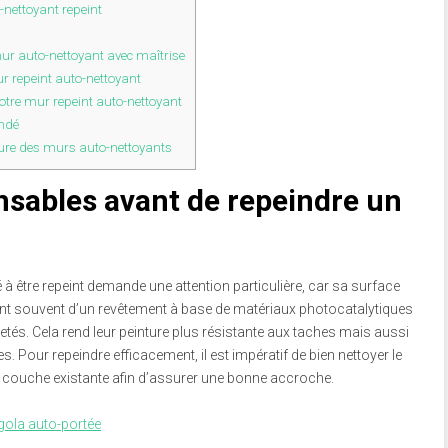
nettoyant repeint
ur auto-nettoyant avec maîtrise
r repeint auto-nettoyant
votre mur repeint auto-nettoyant
andé
sure des murs auto-nettoyants
nsables avant de repeindre un
à être repeint demande une attention particulière, car sa surface
cient souvent d’un revêtement à base de matériaux photocatalytiques
etés. Cela rend leur peinture plus résistante aux taches mais aussi
Pour repeindre efficacement, il est impératif de bien nettoyer le
la couche existante afin d’assurer une bonne accroche.
gola auto-portée