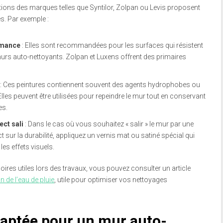
tions des marques telles que Syntilor, Zolpan ou Levis proposent
s. Par exemple :
rmance
: Elles sont recommandées pour les surfaces qui résistent
rs auto-nettoyants. Zolpan et Luxens offrent des primaires
: Ces peintures contiennent souvent des agents hydrophobes ou
Elles peuvent être utilisées pour repeindre le mur tout en conservant
es.
ect sali
: Dans le cas où vous souhaitez « salir » le mur par une
 sur la durabilité, appliquez un vernis mat ou satiné spécial qui
les effets visuels.
res utiles lors des travaux, vous pouvez consulter un article
 de l’eau de pluie
, utile pour optimiser vos nettoyages
adaptée pour un mur auto-