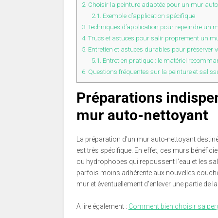
2.
Choisir la peinture adaptée pour un mur auto-
2.1.
Exemple d’application spécifique
3.
Techniques d’application pour repeindre un m
4.
Trucs et astuces pour salir proprement un mu
5.
Entretien et astuces durables pour préserver 
5.1.
Entretien pratique : le matériel recomm
6.
Questions fréquentes sur la peinture et salis
Préparations indispe
mur auto-nettoyant
La préparation d’un mur auto-nettoyant destiné 
est très spécifique. En effet, ces murs bénéfi
ou hydrophobes qui repoussent l’eau et les sal
parfois moins adhérente aux nouvelles couches. 
mur et éventuellement d’enlever une partie de 
A lire également :
Comment bien choisir sa per