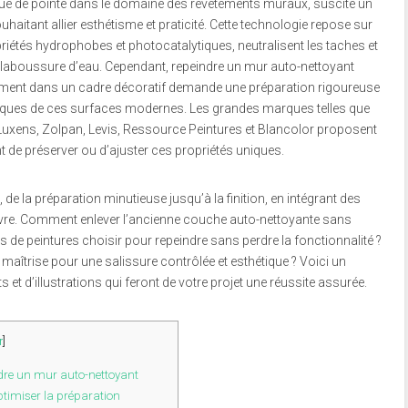
que de pointe dans le domaine des revêtements muraux, suscite un
haitant allier esthétisme et praticité. Cette technologie repose sur
opriétés hydrophobes et photocatalytiques, neutralisent les taches et
 l’éclaboussure d’eau. Cependant, repeindre un mur auto-nettoyant
rement dans un cadre décoratif demande une préparation rigoureuse
iques de ces surfaces modernes. Les grandes marques telles que
r, Luxens, Zolpan, Levis, Ressource Peintures et Blancolor proposent
 de préserver ou d’ajuster ces propriétés uniques.
de la préparation minutieuse jusqu’à la finition, en intégrant des
uivre. Comment enlever l’ancienne couche auto-nettoyante sans
 de peintures choisir pour repeindre sans perdre la fonctionnalité ?
maîtrise pour une salissure contrôlée et esthétique ? Voici un
t d’illustrations qui feront de votre projet une réussite assurée.
r
]
dre un mur auto-nettoyant
ptimiser la préparation