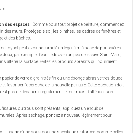
re :
on des espaces
: Comme pour tout projet de peinture, commencez
n des murs. Protégez le sol, les plinthes, les cadres de fenêtres et
ge et des bâches.
-nettoyant peut avoir accumulé un léger film à base de poussières
e doux, par exemple d’eau tiède avec un peu de lessive Saint-Marc,
 altérer la surface. Évitez les produits abrasifs qui pourraient
 papier de verre à grain très fin ou une éponge abrasive très douce
e et favoriser l’accroche de la nouvelle peinture. Cette opération doit
if n’est pas de décaper intégralement le mur mais d’atténuer son
s fissures ou trous sont présents, appliquez un enduit de
 murales. Après séchage, poncez à nouveau légèrement pour
e
: L’usage d’une sous-couche spécifique renforcée, comme celles