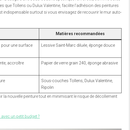
que Tollens ou Dulux Valentine, facilite l’adhésion des peintures
 est indispensable surtout si vous envisagez de recouvrir le mur auto-
Matières recommandées
s pour une surface
Lessive Saint-Marc diluée, éponge douce
nte, accroître
Papier de verre grain 240, éponge abrasive
ure
Sous-couches Tollens, Dulux Valentine,
Ripolin
ir la nouvelle peinture tout en minimisant le risque de décollement
vec un petit budget ?