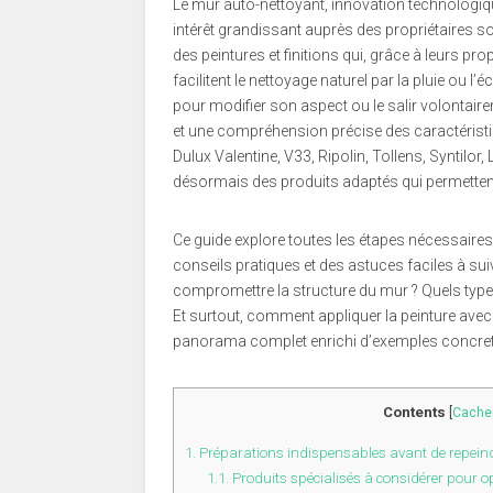
Le mur auto-nettoyant, innovation technologi
intérêt grandissant auprès des propriétaires sou
des peintures et finitions qui, grâce à leurs pr
facilitent le nettoyage naturel par la pluie ou
pour modifier son aspect ou le salir volontai
et une compréhension précise des caractérist
Dulux Valentine, V33, Ripolin, Tollens, Syntilo
désormais des produits adaptés qui permettent
Ce guide explore toutes les étapes nécessaires, 
conseils pratiques et des astuces faciles à s
compromettre la structure du mur ? Quels types
Et surtout, comment appliquer la peinture avec 
panorama complet enrichi d’exemples concrets e
Contents
[
Cache
1.
Préparations indispensables avant de repein
1.1.
Produits spécialisés à considérer pour o