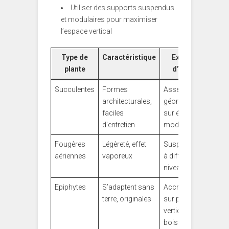
Utiliser des supports suspendus
et modulaires pour maximiser
l’espace vertical
Type de
Caractéristique
Exemple
plante
d’usage
Succulentes
Formes
Assemblages
architecturales,
géométriques
faciles
sur étagères
d’entretien
modulaires
Fougères
Légèreté, effet
Suspensions
aériennes
vaporeux
à différents
niveaux
Epiphytes
S’adaptent sans
Accrochées
terre, originales
sur parois
verticales ou
bois flotté