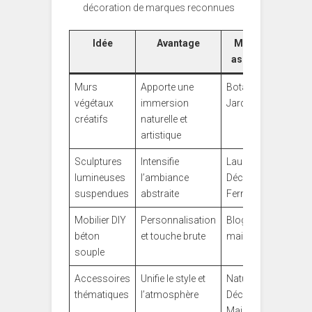
décoration de marques reconnues
Idée
Avantage
Marques
associées
Murs
Apporte une
Botanic,
végétaux
immersion
Jardiland
créatifs
naturelle et
artistique
Sculptures
Intensifie
Laurentides
lumineuses
l’ambiance
Déco,
suspendues
abstraite
Fermob
Mobilier DIY
Personnalisation
Blog déco
béton
et touche brute
maison
souple
Accessoires
Unifie le style et
Nature &
thématiques
l’atmosphère
Découvertes,
Maison du