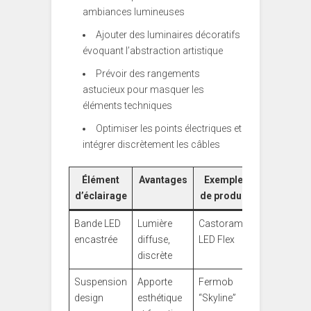
ambiances lumineuses
Ajouter des luminaires décoratifs
évoquant l’abstraction artistique
Prévoir des rangements
astucieux pour masquer les
éléments techniques
Optimiser les points électriques et
intégrer discrètement les câbles
Élément
Avantages
Exemple
d’éclairage
de produit
Bande LED
Lumière
Castorama
encastrée
diffuse,
LED Flex
discrète
Suspension
Apporte
Fermob
design
esthétique
“Skyline”